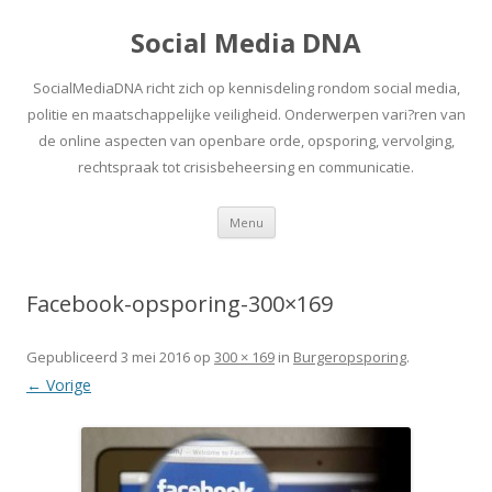
Social Media DNA
SocialMediaDNA richt zich op kennisdeling rondom social media,
politie en maatschappelijke veiligheid. Onderwerpen vari?ren van
de online aspecten van openbare orde, opsporing, vervolging,
rechtspraak tot crisisbeheersing en communicatie.
Spring
Menu
naar
inhoud
Facebook-opsporing-300×169
Gepubliceerd
3 mei 2016
op
300 × 169
in
Burgeropsporing
.
← Vorige