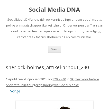
Social Media DNA
SocialMediaDNA richt zich op kennisdeling rondom social media,
politie en maatschappelijke veiligheid. Onderwerpen vari?ren van
de online aspecten van openbare orde, opsporing, vervolging,
rechtspraak tot crisisbeheersing en communicatie.
Spring
Menu
naar
inhoud
sherlock-holmes_artikel-arnout_240
Gepubliceerd
7 januari 2015
op
320 × 240
in
“Ik pleit voor betere
ondersteuning burgeropsporing via Social Media”
.
← Vorige