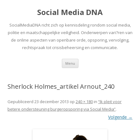
Social Media DNA
SocialMediaDNA richt zich op kennisdeling rondom social media,
politie en maatschappelijke veiligheid. Onderwerpen vari?ren van
de online aspecten van openbare orde, opsporing, vervolging,
rechtspraak tot crisisbeheersing en communicatie.
Spring
Menu
naar
inhoud
Sherlock Holmes_artikel Arnout_240
Gepubliceerd
23 december 2013
op
240 × 180
in
“Ik pleit voor
betere ondersteuning burgeropsporing via Social Media”
.
Volgende →