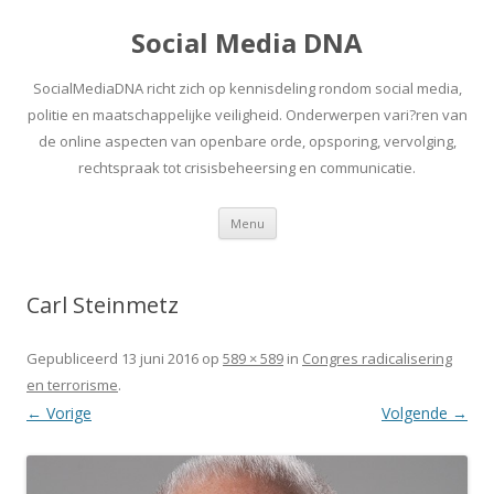
Social Media DNA
SocialMediaDNA richt zich op kennisdeling rondom social media,
politie en maatschappelijke veiligheid. Onderwerpen vari?ren van
de online aspecten van openbare orde, opsporing, vervolging,
rechtspraak tot crisisbeheersing en communicatie.
Spring
Menu
naar
inhoud
Carl Steinmetz
Gepubliceerd
13 juni 2016
op
589 × 589
in
Congres radicalisering
en terrorisme
.
← Vorige
Volgende →