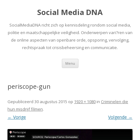
Social Media DNA
SocialMediaDNA richt zich op kennisdeling rondom social media,
politie en maatschappelijke veiligheid. Onderwerpen vari?ren van
de online aspecten van openbare orde, opsporing, vervolging,
rechtspraak tot crisisbeheersing en communicatie.
Spring
Menu
naar
inhoud
periscope-gun
Gepubliceerd
30 augustus 2015
op
1920 × 1080
in
Criminelen die
hun misdrijf filmen
.
← Vorige
Volgende →