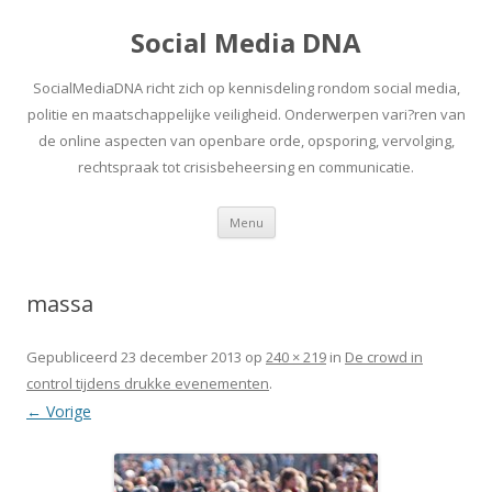
Social Media DNA
SocialMediaDNA richt zich op kennisdeling rondom social media,
politie en maatschappelijke veiligheid. Onderwerpen vari?ren van
de online aspecten van openbare orde, opsporing, vervolging,
rechtspraak tot crisisbeheersing en communicatie.
Spring
Menu
naar
inhoud
massa
Gepubliceerd
23 december 2013
op
240 × 219
in
De crowd in
control tijdens drukke evenementen
.
← Vorige