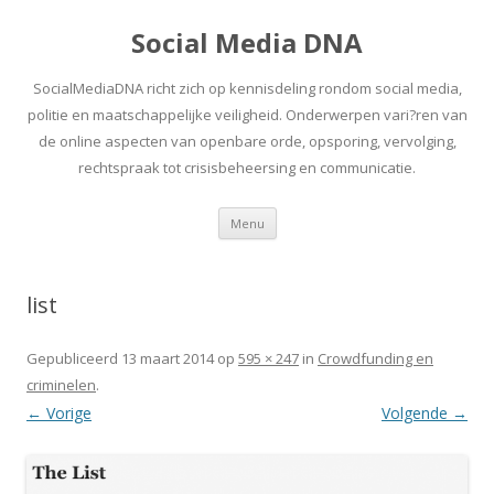
Social Media DNA
SocialMediaDNA richt zich op kennisdeling rondom social media,
politie en maatschappelijke veiligheid. Onderwerpen vari?ren van
de online aspecten van openbare orde, opsporing, vervolging,
rechtspraak tot crisisbeheersing en communicatie.
Spring
Menu
naar
inhoud
list
Gepubliceerd
13 maart 2014
op
595 × 247
in
Crowdfunding en
criminelen
.
← Vorige
Volgende →