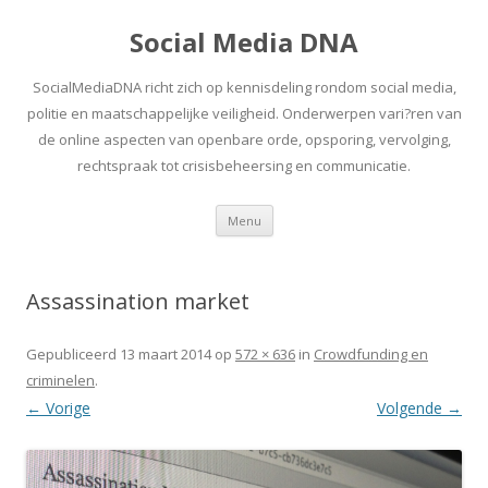
Social Media DNA
SocialMediaDNA richt zich op kennisdeling rondom social media,
politie en maatschappelijke veiligheid. Onderwerpen vari?ren van
de online aspecten van openbare orde, opsporing, vervolging,
rechtspraak tot crisisbeheersing en communicatie.
Spring
Menu
naar
inhoud
Assassination market
Gepubliceerd
13 maart 2014
op
572 × 636
in
Crowdfunding en
criminelen
.
← Vorige
Volgende →