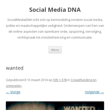
Social Media DNA
SocialMediaDNA richt zich op kennisdeling rondom social media,
politie en maatschappelijke veiligheid. Onderwerpen vari?ren van
de online aspecten van openbare orde, opsporing, vervolging,
rechtspraak tot crisisbeheersing en communicatie.
Spring
Menu
naar
inhoud
wanted
Gepubliceerd
13 maart 2014
op
595 × 378
in
Crowdfunding en
criminelen
.
← Vorige
Volgende →