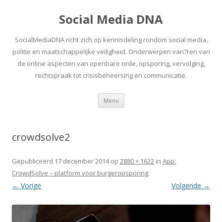
Social Media DNA
SocialMediaDNA richt zich op kennisdeling rondom social media,
politie en maatschappelijke veiligheid. Onderwerpen vari?ren van
de online aspecten van openbare orde, opsporing, vervolging,
rechtspraak tot crisisbeheersing en communicatie.
Spring
Menu
naar
inhoud
crowdsolve2
Gepubliceerd
17 december 2014
op
2880 × 1622
in
App:
CrowdSolve – platform voor burgeropsporing
.
← Vorige
Volgende →