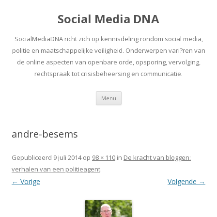
Social Media DNA
SocialMediaDNA richt zich op kennisdeling rondom social media,
politie en maatschappelijke veiligheid. Onderwerpen vari?ren van
de online aspecten van openbare orde, opsporing, vervolging,
rechtspraak tot crisisbeheersing en communicatie.
Spring
Menu
naar
inhoud
andre-besems
Gepubliceerd
9 juli 2014
op
98 × 110
in
De kracht van bloggen:
verhalen van een politieagent
.
← Vorige
Volgende →