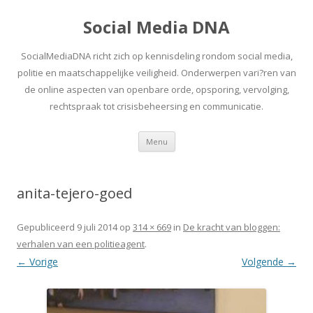
Social Media DNA
SocialMediaDNA richt zich op kennisdeling rondom social media,
politie en maatschappelijke veiligheid. Onderwerpen vari?ren van
de online aspecten van openbare orde, opsporing, vervolging,
rechtspraak tot crisisbeheersing en communicatie.
Spring
Menu
naar
inhoud
anita-tejero-goed
Gepubliceerd
9 juli 2014
op
314 × 669
in
De kracht van bloggen:
verhalen van een politieagent
.
← Vorige
Volgende →