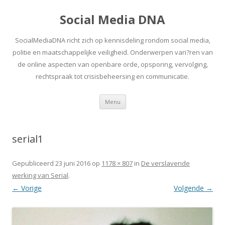
Social Media DNA
SocialMediaDNA richt zich op kennisdeling rondom social media,
politie en maatschappelijke veiligheid. Onderwerpen vari?ren van
de online aspecten van openbare orde, opsporing, vervolging,
rechtspraak tot crisisbeheersing en communicatie.
Spring
Menu
naar
inhoud
serial1
Gepubliceerd
23 juni 2016
op
1178 × 807
in
De verslavende
werking van Serial
.
← Vorige
Volgende →