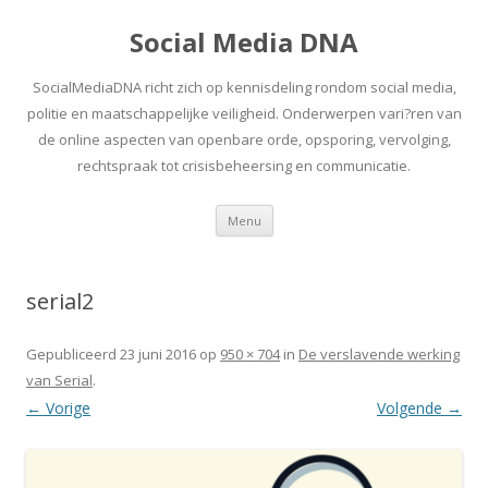
Social Media DNA
SocialMediaDNA richt zich op kennisdeling rondom social media,
politie en maatschappelijke veiligheid. Onderwerpen vari?ren van
de online aspecten van openbare orde, opsporing, vervolging,
rechtspraak tot crisisbeheersing en communicatie.
Spring
Menu
naar
inhoud
serial2
Gepubliceerd
23 juni 2016
op
950 × 704
in
De verslavende werking
van Serial
.
← Vorige
Volgende →