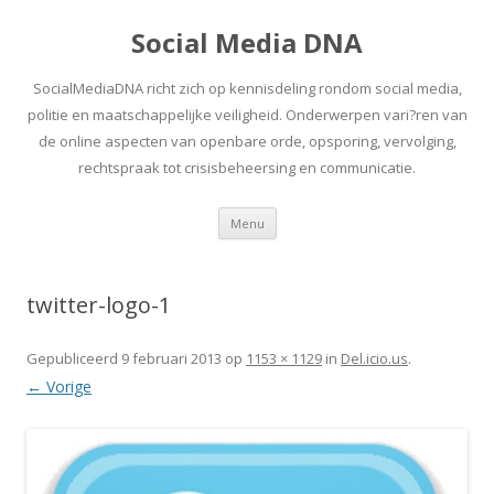
Social Media DNA
SocialMediaDNA richt zich op kennisdeling rondom social media,
politie en maatschappelijke veiligheid. Onderwerpen vari?ren van
de online aspecten van openbare orde, opsporing, vervolging,
rechtspraak tot crisisbeheersing en communicatie.
Spring
Menu
naar
inhoud
twitter-logo-1
Gepubliceerd
9 februari 2013
op
1153 × 1129
in
Del.icio.us
.
← Vorige