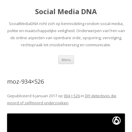
Social Media DNA
SocialMediaDNA richt zich op kennisdeling rondom social media,
politie en maatschappelijke veiligheid. Onderwerpen vari?ren van
de online aspecten van openbare orde, opsporing, vervolging,
rechtspraak tot crisisbeheersing en communicatie.
Spring
Menu
naar
inhoud
moz-934×526
Gepubliceerd
6 januari 2017
op
934 × 526
in
DIY detectives die
moord of zelfmoord onderzoeken
.