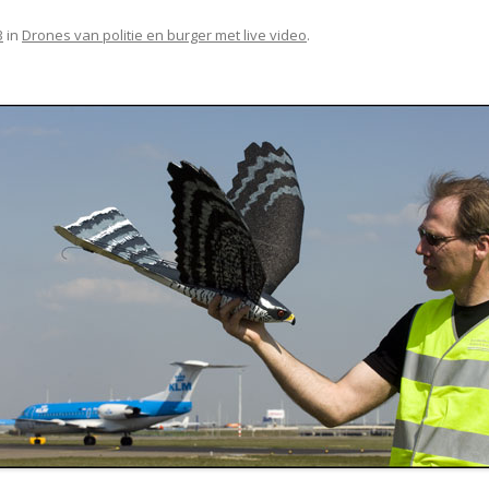
3
in
Drones van politie en burger met live video
.