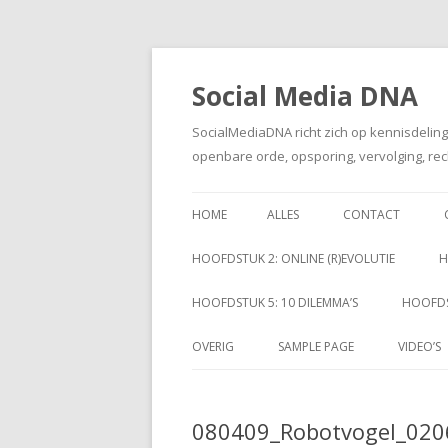
Social Media DNA
SocialMediaDNA richt zich op kennisdelin
openbare orde, opsporing, vervolging, rec
HOME
ALLES
CONTACT
HOOFDSTUK 2: ONLINE (R)EVOLUTIE
H
HOOFDSTUK 5: 10 DILEMMA’S
HOOFDS
OVERIG
SAMPLE PAGE
VIDEO’S
080409_Robotvogel_020