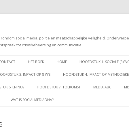
g rondom social media, politie en maatschappelijke veiligheid. Onderwerp
htspraak tot crisisbeheersing en communicatie.
Spring
naar
CONTACT
HET BOEK
HOME
HOOFDSTUK 1: SOCIALE (R)EV
inhoud
OOFDSTUK 3: IMPACT OP 8 W’S
HOOFDSTUK 4: IMPACT OP METHODIEK
TUK 6: EN NU?
HOOFDSTUK 7: TOEKOMST
MEDIA ABC
MI
WAT IS SOCIALMEDIADNA?
6