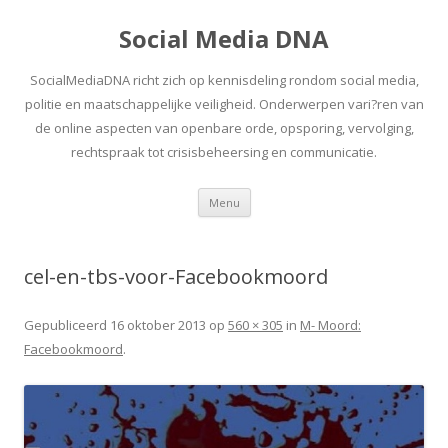
Social Media DNA
SocialMediaDNA richt zich op kennisdeling rondom social media,
politie en maatschappelijke veiligheid. Onderwerpen vari?ren van
de online aspecten van openbare orde, opsporing, vervolging,
rechtspraak tot crisisbeheersing en communicatie.
Spring
Menu
naar
inhoud
cel-en-tbs-voor-Facebookmoord
Gepubliceerd
16 oktober 2013
op
560 × 305
in
M- Moord:
Facebookmoord
.