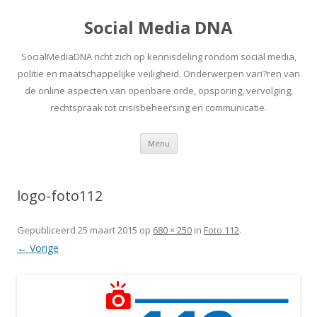
Social Media DNA
SocialMediaDNA richt zich op kennisdeling rondom social media,
politie en maatschappelijke veiligheid. Onderwerpen vari?ren van
de online aspecten van openbare orde, opsporing, vervolging,
rechtspraak tot crisisbeheersing en communicatie.
Spring
Menu
naar
inhoud
logo-foto112
Gepubliceerd
25 maart 2015
op
680 × 250
in
Foto 112
.
← Vorige