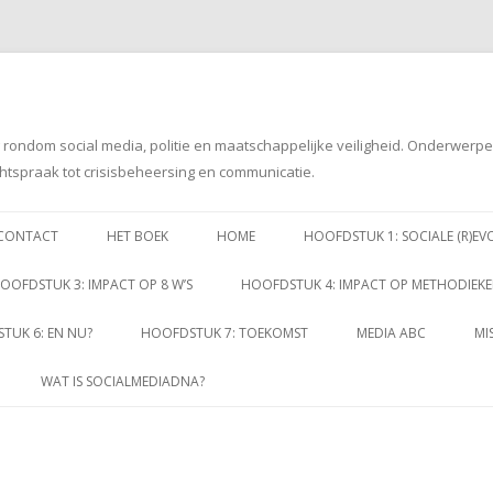
g rondom social media, politie en maatschappelijke veiligheid. Onderwerp
htspraak tot crisisbeheersing en communicatie.
Spring
naar
CONTACT
HET BOEK
HOME
HOOFDSTUK 1: SOCIALE (R)EV
inhoud
OOFDSTUK 3: IMPACT OP 8 W’S
HOOFDSTUK 4: IMPACT OP METHODIEK
TUK 6: EN NU?
HOOFDSTUK 7: TOEKOMST
MEDIA ABC
MI
WAT IS SOCIALMEDIADNA?