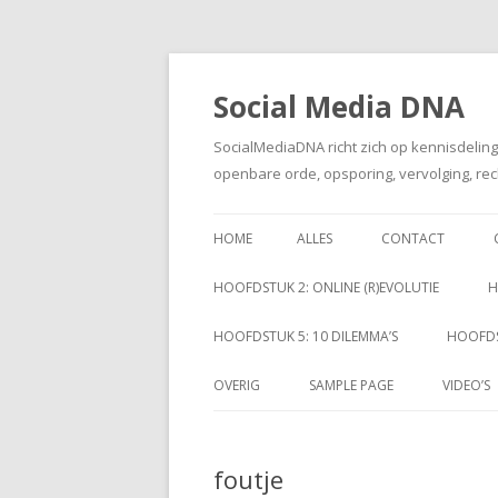
Social Media DNA
SocialMediaDNA richt zich op kennisdelin
openbare orde, opsporing, vervolging, rec
HOME
ALLES
CONTACT
HOOFDSTUK 2: ONLINE (R)EVOLUTIE
H
HOOFDSTUK 5: 10 DILEMMA’S
HOOFDS
OVERIG
SAMPLE PAGE
VIDEO’S
foutje