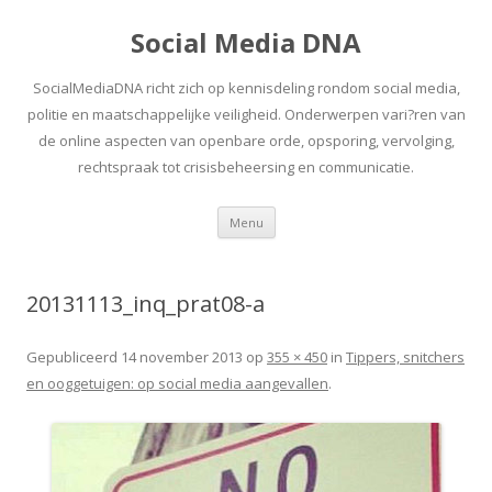
Social Media DNA
SocialMediaDNA richt zich op kennisdeling rondom social media,
politie en maatschappelijke veiligheid. Onderwerpen vari?ren van
de online aspecten van openbare orde, opsporing, vervolging,
rechtspraak tot crisisbeheersing en communicatie.
Spring
Menu
naar
inhoud
20131113_inq_prat08-a
Gepubliceerd
14 november 2013
op
355 × 450
in
Tippers, snitchers
en ooggetuigen: op social media aangevallen
.