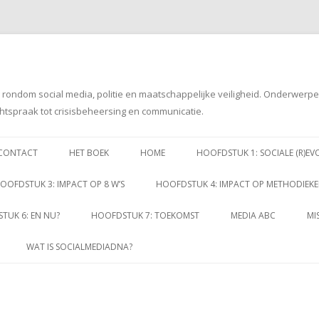
g rondom social media, politie en maatschappelijke veiligheid. Onderwerp
htspraak tot crisisbeheersing en communicatie.
Spring
naar
CONTACT
HET BOEK
HOME
HOOFDSTUK 1: SOCIALE (R)EV
inhoud
OOFDSTUK 3: IMPACT OP 8 W’S
HOOFDSTUK 4: IMPACT OP METHODIEK
TUK 6: EN NU?
HOOFDSTUK 7: TOEKOMST
MEDIA ABC
MI
WAT IS SOCIALMEDIADNA?