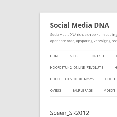
Social Media DNA
SocialMediaDNA richt zich op kennisdelin
openbare orde, opsporing, vervolging, rec
HOME
ALLES
CONTACT
HOOFDSTUK 2: ONLINE (R)EVOLUTIE
H
HOOFDSTUK 5: 10 DILEMMA’S
HOOFDS
OVERIG
SAMPLE PAGE
VIDEO’S
Speen_SR2012