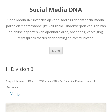
Social Media DNA
SocialMediaDNA richt zich op kennisdeling rondom social media,
politie en maatschappelijke veiligheid. Onderwerpen vari?ren van
de online aspecten van openbare orde, opsporing, vervolging,
rechtspraak tot crisisbeheersing en communicatie.
Spring
Menu
naar
inhoud
H Division 3
Gepubliceerd
19 april 2017
op
728 × 546
in
DIY Detectives: H
Division
.
← Vorige