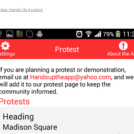
n
App: Hands Up 4 justice
.