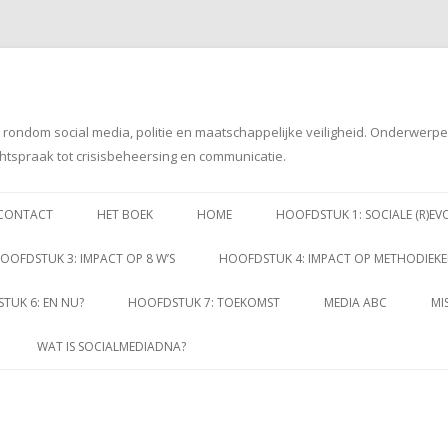
g rondom social media, politie en maatschappelijke veiligheid. Onderwerp
htspraak tot crisisbeheersing en communicatie.
Spring
naar
CONTACT
HET BOEK
HOME
HOOFDSTUK 1: SOCIALE (R)EV
inhoud
OOFDSTUK 3: IMPACT OP 8 W’S
HOOFDSTUK 4: IMPACT OP METHODIEK
TUK 6: EN NU?
HOOFDSTUK 7: TOEKOMST
MEDIA ABC
MI
WAT IS SOCIALMEDIADNA?