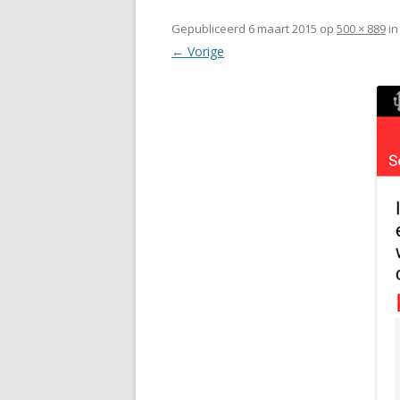
Gepubliceerd
6 maart 2015
op
500 × 889
i
← Vorige