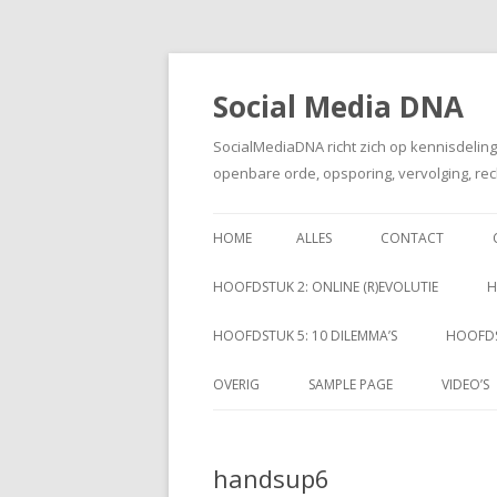
Social Media DNA
SocialMediaDNA richt zich op kennisdelin
openbare orde, opsporing, vervolging, rec
HOME
ALLES
CONTACT
HOOFDSTUK 2: ONLINE (R)EVOLUTIE
H
HOOFDSTUK 5: 10 DILEMMA’S
HOOFDS
OVERIG
SAMPLE PAGE
VIDEO’S
handsup6