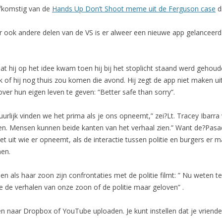
afkomstig van de
Hands Up Don’t Shoot meme uit de Ferguson case
d
ok andere delen van de VS is er alweer een nieuwe app gelanceerd om 
at hij op het idee kwam toen hij bij het stoplicht staand werd gehoud
ak of hij nog thuis zou komen die avond. Hij zegt de app niet maken u
r hun eigen leven te geven: “Better safe than sorry”.
tuurlijk vinden we het prima als je ons opneemt,” zei?Lt. Tracey Ibarr
elen. Mensen kunnen beide kanten van het verhaal zien.” Want de?Pas
 uit wie er opneemt, als de interactie tussen politie en burgers er 
men.
en als haar zoon zijn confrontaties met de politie filmt: ” Nu weten 
 de verhalen van onze zoon of de politie maar geloven” .
 naar Dropbox of YouTube uploaden. Je kunt instellen dat je vrienden 