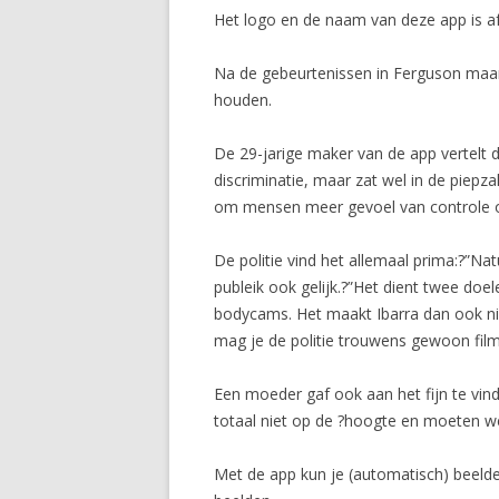
Het logo en de naam van deze app is 
Na de gebeurtenissen in Ferguson maar o
houden.
De 29-jarige maker van de app vertelt d
discriminatie, maar zat wel in de piepz
om mensen meer gevoel van controle ove
De politie vind het allemaal prima:?”Na
publeik ook gelijk.?”Het dient twee do
bodycams. Het maakt Ibarra dan ook niet
mag je de politie trouwens gewoon fil
Een moeder gaf ook aan het fijn te vind
totaal niet op de ?hoogte en moeten we
Met de app kun je (automatisch) beelden