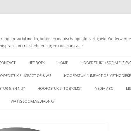
g rondom social media, politie en maatschappelijke veiligheid. Onderwerp
htspraak tot crisisbeheersing en communicatie.
Spring
naar
CONTACT
HET BOEK
HOME
HOOFDSTUK 1: SOCIALE (R)EV
inhoud
OOFDSTUK 3: IMPACT OP 8 W’S
HOOFDSTUK 4: IMPACT OP METHODIEK
TUK 6: EN NU?
HOOFDSTUK 7: TOEKOMST
MEDIA ABC
MI
WAT IS SOCIALMEDIADNA?