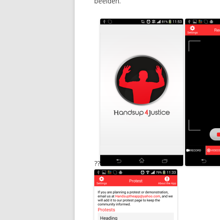
beelden.
??