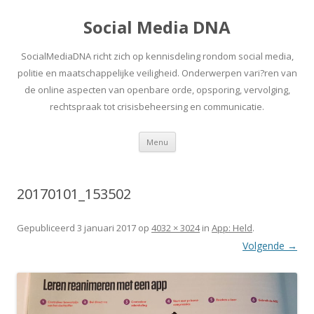
Social Media DNA
SocialMediaDNA richt zich op kennisdeling rondom social media,
politie en maatschappelijke veiligheid. Onderwerpen vari?ren van
de online aspecten van openbare orde, opsporing, vervolging,
rechtspraak tot crisisbeheersing en communicatie.
Spring
Menu
naar
inhoud
20170101_153502
Gepubliceerd
3 januari 2017
op
4032 × 3024
in
App: Held
.
Volgende →