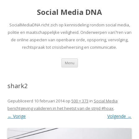
Social Media DNA
SocialMediaDNA richt zich op kennisdeling rondom social media,
politie en maatschappelijke veiligheid. Onderwerpen vari?ren van
de online aspecten van openbare orde, opsporing, vervolging,
rechtspraak tot crisisbeheersing en communicatie.
Spring
Menu
naar
inhoud
shark2
Gepubliceerd
10 februari 2014
op
500 × 373
in
Social Media
berichtgeving valideren in het heetst van de strijd #hoax
.
← Vorige
Volgende →