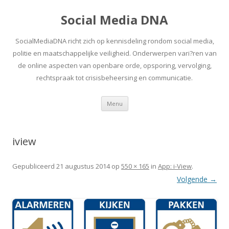
Social Media DNA
SocialMediaDNA richt zich op kennisdeling rondom social media,
politie en maatschappelijke veiligheid. Onderwerpen vari?ren van
de online aspecten van openbare orde, opsporing, vervolging,
rechtspraak tot crisisbeheersing en communicatie.
Spring
Menu
naar
inhoud
iview
Gepubliceerd
21 augustus 2014
op
550 × 165
in
App: i-View
.
Volgende →