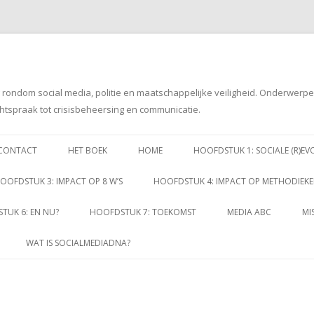
g rondom social media, politie en maatschappelijke veiligheid. Onderwerp
htspraak tot crisisbeheersing en communicatie.
Spring
naar
CONTACT
HET BOEK
HOME
HOOFDSTUK 1: SOCIALE (R)EV
inhoud
OOFDSTUK 3: IMPACT OP 8 W’S
HOOFDSTUK 4: IMPACT OP METHODIEK
TUK 6: EN NU?
HOOFDSTUK 7: TOEKOMST
MEDIA ABC
MI
WAT IS SOCIALMEDIADNA?