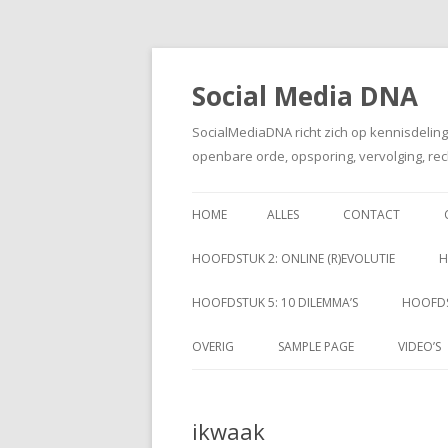
Social Media DNA
SocialMediaDNA richt zich op kennisdelin
openbare orde, opsporing, vervolging, rec
HOME
ALLES
CONTACT
HOOFDSTUK 2: ONLINE (R)EVOLUTIE
H
HOOFDSTUK 5: 10 DILEMMA’S
HOOFDS
OVERIG
SAMPLE PAGE
VIDEO’S
ikwaak