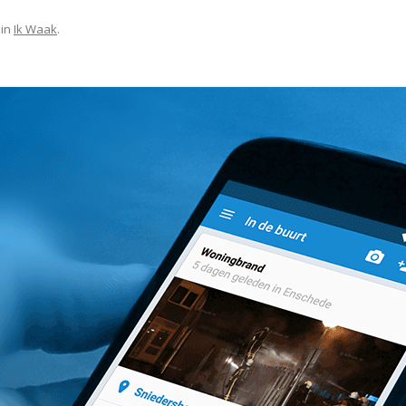
in
Ik Waak
.