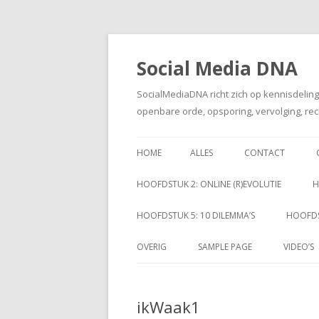
Social Media DNA
SocialMediaDNA richt zich op kennisdelin
openbare orde, opsporing, vervolging, rec
HOME
ALLES
CONTACT
HOOFDSTUK 2: ONLINE (R)EVOLUTIE
H
HOOFDSTUK 5: 10 DILEMMA’S
HOOFDS
OVERIG
SAMPLE PAGE
VIDEO’S
ikWaak1