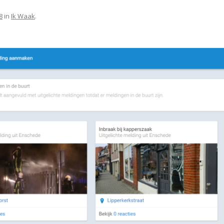
8
in
Ik Waak
.