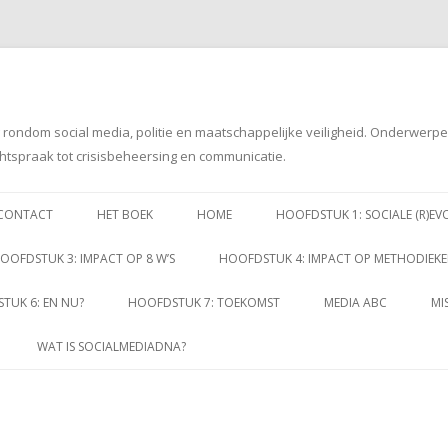
g rondom social media, politie en maatschappelijke veiligheid. Onderwerp
htspraak tot crisisbeheersing en communicatie.
Spring
naar
CONTACT
HET BOEK
HOME
HOOFDSTUK 1: SOCIALE (R)EV
inhoud
OOFDSTUK 3: IMPACT OP 8 W’S
HOOFDSTUK 4: IMPACT OP METHODIEK
TUK 6: EN NU?
HOOFDSTUK 7: TOEKOMST
MEDIA ABC
MI
WAT IS SOCIALMEDIADNA?