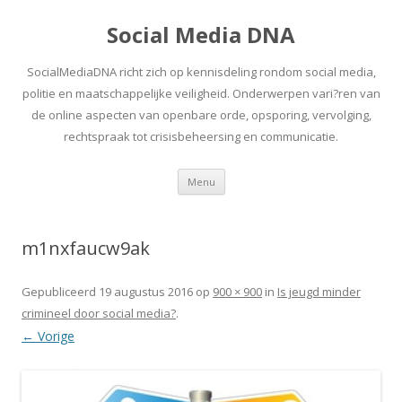
Social Media DNA
SocialMediaDNA richt zich op kennisdeling rondom social media,
politie en maatschappelijke veiligheid. Onderwerpen vari?ren van
de online aspecten van openbare orde, opsporing, vervolging,
rechtspraak tot crisisbeheersing en communicatie.
Spring
Menu
naar
inhoud
m1nxfaucw9ak
Gepubliceerd
19 augustus 2016
op
900 × 900
in
Is jeugd minder
crimineel door social media?
.
← Vorige