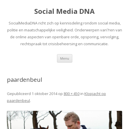
Social Media DNA
SocialMediaDNA richt zich op kennisdeling rondom social media,
politie en maatschappelijke veiligheid. Onderwerpen vari?ren van
de online aspecten van openbare orde, opsporing, vervolging,
rechtspraak tot crisisbeheersing en communicatie.
Spring
Menu
naar
inhoud
paardenbeul
Gepubliceerd
1 oktober 2014
op
800 × 450
in
Klopjacht op
paardenbeul
.