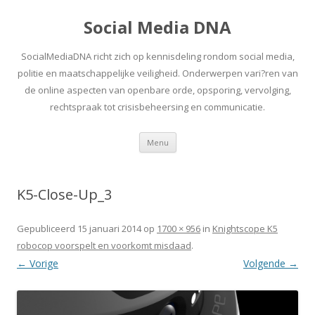
Social Media DNA
SocialMediaDNA richt zich op kennisdeling rondom social media,
politie en maatschappelijke veiligheid. Onderwerpen vari?ren van
de online aspecten van openbare orde, opsporing, vervolging,
rechtspraak tot crisisbeheersing en communicatie.
Spring
Menu
naar
inhoud
K5-Close-Up_3
Gepubliceerd
15 januari 2014
op
1700 × 956
in
Knightscope K5
robocop voorspelt en voorkomt misdaad
.
← Vorige
Volgende →