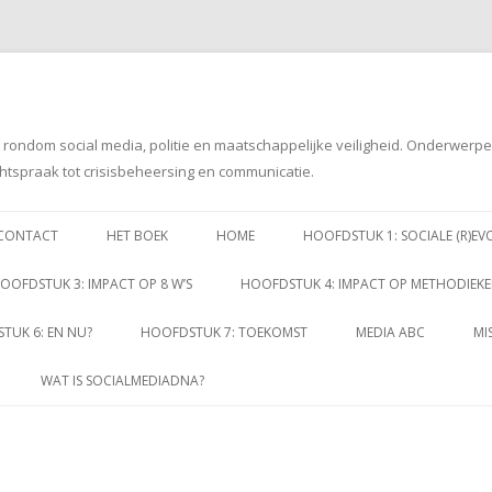
g rondom social media, politie en maatschappelijke veiligheid. Onderwerp
htspraak tot crisisbeheersing en communicatie.
Spring
naar
CONTACT
HET BOEK
HOME
HOOFDSTUK 1: SOCIALE (R)EV
inhoud
OOFDSTUK 3: IMPACT OP 8 W’S
HOOFDSTUK 4: IMPACT OP METHODIEK
TUK 6: EN NU?
HOOFDSTUK 7: TOEKOMST
MEDIA ABC
MI
WAT IS SOCIALMEDIADNA?