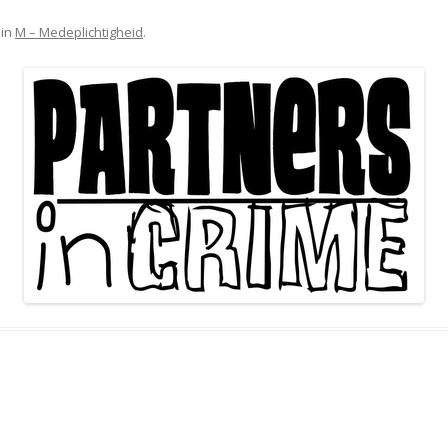
in
M – Medeplichtigheid
.