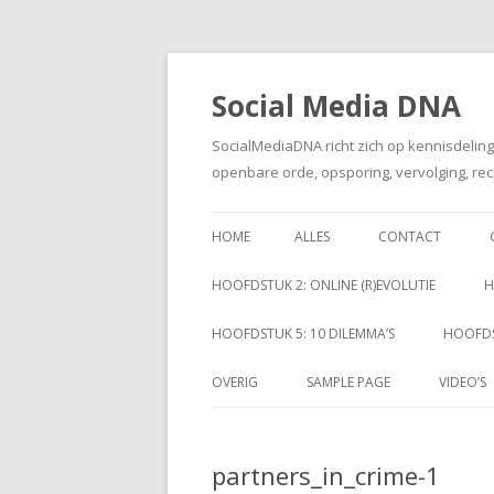
Social Media DNA
SocialMediaDNA richt zich op kennisdelin
openbare orde, opsporing, vervolging, rec
HOME
ALLES
CONTACT
HOOFDSTUK 2: ONLINE (R)EVOLUTIE
H
HOOFDSTUK 5: 10 DILEMMA’S
HOOFDS
OVERIG
SAMPLE PAGE
VIDEO’S
partners_in_crime-1