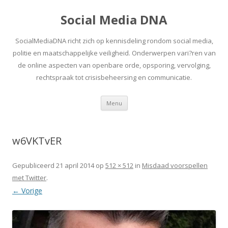
Social Media DNA
SocialMediaDNA richt zich op kennisdeling rondom social media,
politie en maatschappelijke veiligheid. Onderwerpen vari?ren van
de online aspecten van openbare orde, opsporing, vervolging,
rechtspraak tot crisisbeheersing en communicatie.
Spring
Menu
naar
inhoud
w6VKTvER
Gepubliceerd
21 april 2014
op
512 × 512
in
Misdaad voorspellen
met Twitter
.
← Vorige