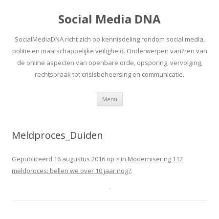
Social Media DNA
SocialMediaDNA richt zich op kennisdeling rondom social media,
politie en maatschappelijke veiligheid. Onderwerpen vari?ren van
de online aspecten van openbare orde, opsporing, vervolging,
rechtspraak tot crisisbeheersing en communicatie.
Spring
Menu
naar
inhoud
Meldproces_Duiden
Gepubliceerd
16 augustus 2016
op
×
in
Modernisering 112
meldproces: bellen we over 10 jaar nog?
.