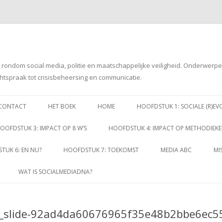
g rondom social media, politie en maatschappelijke veiligheid. Onderwerp
htspraak tot crisisbeheersing en communicatie.
Spring
naar
CONTACT
HET BOEK
HOME
HOOFDSTUK 1: SOCIALE (R)EV
inhoud
OOFDSTUK 3: IMPACT OP 8 W’S
HOOFDSTUK 4: IMPACT OP METHODIEK
TUK 6: EN NU?
HOOFDSTUK 7: TOEKOMST
MEDIA ABC
MI
WAT IS SOCIALMEDIADNA?
_slide-92ad4da60676965f35e48b2bbe6ec5