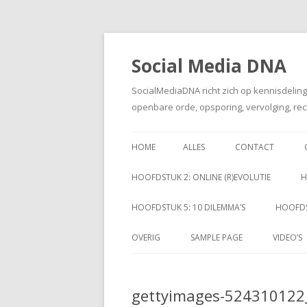
Social Media DNA
SocialMediaDNA richt zich op kennisdelin
openbare orde, opsporing, vervolging, rec
HOME
ALLES
CONTACT
HOOFDSTUK 2: ONLINE (R)EVOLUTIE
H
HOOFDSTUK 5: 10 DILEMMA’S
HOOFDS
OVERIG
SAMPLE PAGE
VIDEO’S
gettyimages-524310122