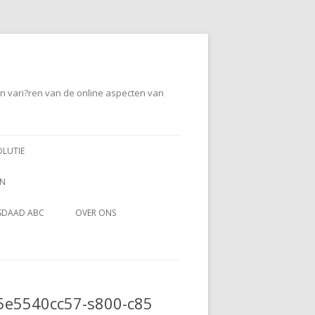
en vari?ren van de online aspecten van
OLUTIE
EN
SDAAD ABC
OVER ONS
5e5540cc57-s800-c85