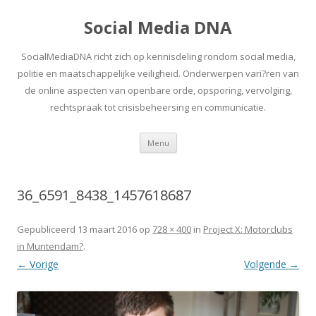
Social Media DNA
SocialMediaDNA richt zich op kennisdeling rondom social media,
politie en maatschappelijke veiligheid. Onderwerpen vari?ren van
de online aspecten van openbare orde, opsporing, vervolging,
rechtspraak tot crisisbeheersing en communicatie.
Spring
Menu
naar
inhoud
36_6591_8438_1457618687
Gepubliceerd
13 maart 2016
op
728 × 400
in
Project X: Motorclubs
in Muntendam?
.
← Vorige
Volgende →