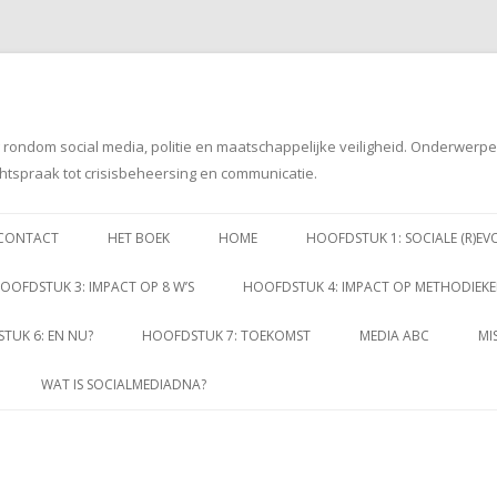
g rondom social media, politie en maatschappelijke veiligheid. Onderwerp
htspraak tot crisisbeheersing en communicatie.
Spring
naar
CONTACT
HET BOEK
HOME
HOOFDSTUK 1: SOCIALE (R)EV
inhoud
OOFDSTUK 3: IMPACT OP 8 W’S
HOOFDSTUK 4: IMPACT OP METHODIEK
TUK 6: EN NU?
HOOFDSTUK 7: TOEKOMST
MEDIA ABC
MI
WAT IS SOCIALMEDIADNA?