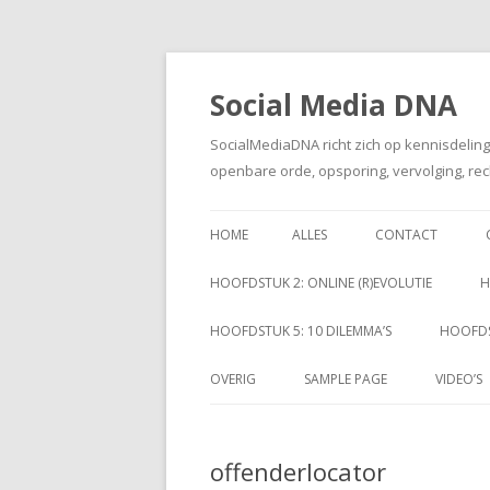
Social Media DNA
SocialMediaDNA richt zich op kennisdelin
openbare orde, opsporing, vervolging, rec
HOME
ALLES
CONTACT
HOOFDSTUK 2: ONLINE (R)EVOLUTIE
H
HOOFDSTUK 5: 10 DILEMMA’S
HOOFDS
OVERIG
SAMPLE PAGE
VIDEO’S
offenderlocator