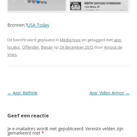
Bronnen:?
USA Today
Dit bericht werd geplaatst in
Media type
en getagged met
app
,
locator
,
Offender
,
thinair
op
29 december 2015
door
Arnout de
Vries
.
Berichtnavigatie
←
App: Rethink
App: Video Armor
→
Geef een reactie
Je e-mailadres wordt niet gepubliceerd.
Vereiste velden zijn
gemarkeerd met
*