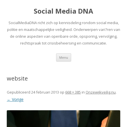
Social Media DNA
SocialMediaDNA richt zich op kennisdeling rondom social media,
politie en maatschappelijke veiligheid. Onderwerpen vari?ren van
de online aspecten van openbare orde, opsporing, vervolging,
rechtspraak tot crisisbeheersing en communicatie.
Spring
Menu
naar
inhoud
website
Gepubliceerd
24 februari 2013
op
668 × 385
in
Onzewijkveilig.nu
.
← Vorige