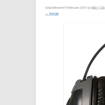
Gepubliceerd
9 februari 2013
op
800 × 726
← Vorige