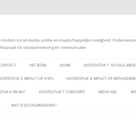
g rondom social media, politie en maatschappelijke veiligheid. Onderwerp
htspraak tot crisisbeheersing en communicatie.
Spring
naar
CONTACT
HET BOEK
HOME
HOOFDSTUK 1: SOCIALE (R)EV
inhoud
OOFDSTUK 3: IMPACT OP 8 W’S
HOOFDSTUK 4: IMPACT OP METHODIEK
TUK 6: EN NU?
HOOFDSTUK 7: TOEKOMST
MEDIA ABC
MI
WAT IS SOCIALMEDIADNA?