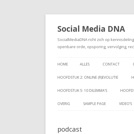
Social Media DNA
SocialMediaDNA richt zich op kennisdelin
openbare orde, opsporing, vervolging, rec
HOME
ALLES
CONTACT
HOOFDSTUK 2: ONLINE (R)EVOLUTIE
H
HOOFDSTUK 5: 10 DILEMMA’S
HOOFDS
OVERIG
SAMPLE PAGE
VIDEO’S
podcast