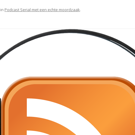
in
Podcast Serial met een echte moordzaak
.