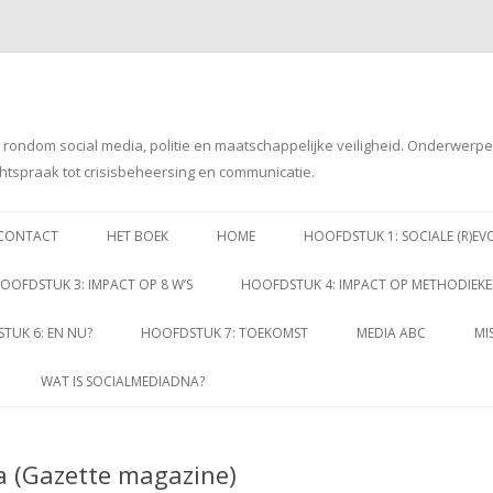
g rondom social media, politie en maatschappelijke veiligheid. Onderwerp
htspraak tot crisisbeheersing en communicatie.
Spring
naar
CONTACT
HET BOEK
HOME
HOOFDSTUK 1: SOCIALE (R)EV
inhoud
OOFDSTUK 3: IMPACT OP 8 W’S
HOOFDSTUK 4: IMPACT OP METHODIEK
TUK 6: EN NU?
HOOFDSTUK 7: TOEKOMST
MEDIA ABC
MI
WAT IS SOCIALMEDIADNA?
a (Gazette magazine)