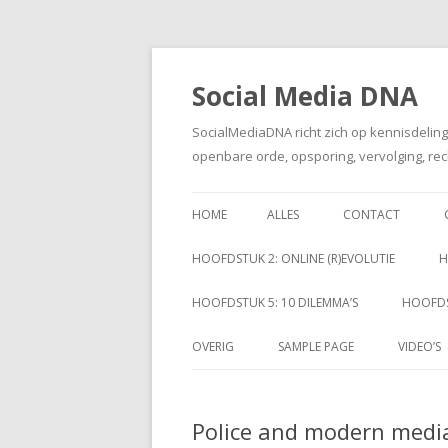
Social Media DNA
SocialMediaDNA richt zich op kennisdelin
openbare orde, opsporing, vervolging, rec
HOME
ALLES
CONTACT
HOOFDSTUK 2: ONLINE (R)EVOLUTIE
H
HOOFDSTUK 5: 10 DILEMMA’S
HOOFDS
OVERIG
SAMPLE PAGE
VIDEO’S
Police and modern medi