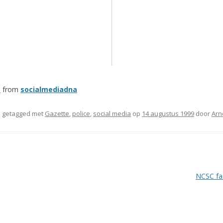
)
from
socialmediadna
 getagged met
Gazette
,
police
,
social media
op
14 augustus 1999
door
Arn
NCSC fac