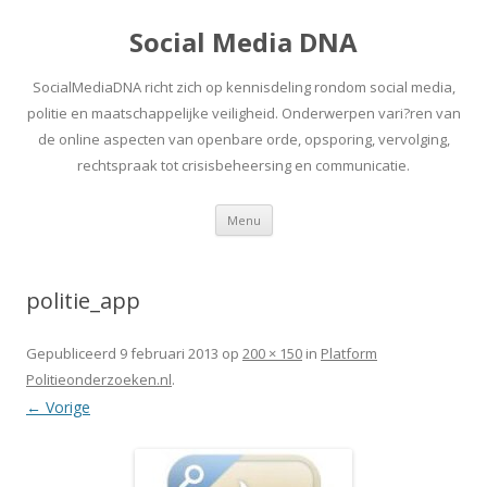
Social Media DNA
SocialMediaDNA richt zich op kennisdeling rondom social media,
politie en maatschappelijke veiligheid. Onderwerpen vari?ren van
de online aspecten van openbare orde, opsporing, vervolging,
rechtspraak tot crisisbeheersing en communicatie.
Spring
Menu
naar
inhoud
politie_app
Gepubliceerd
9 februari 2013
op
200 × 150
in
Platform
Politieonderzoeken.nl
.
← Vorige