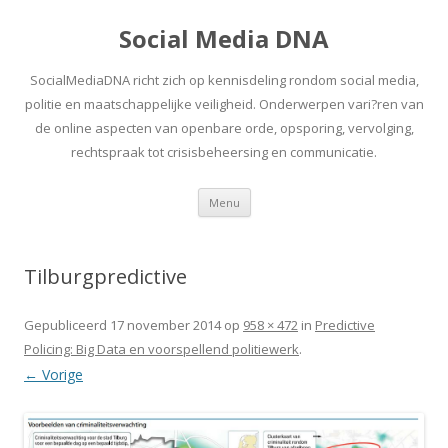
Social Media DNA
SocialMediaDNA richt zich op kennisdeling rondom social media,
politie en maatschappelijke veiligheid. Onderwerpen vari?ren van
de online aspecten van openbare orde, opsporing, vervolging,
rechtspraak tot crisisbeheersing en communicatie.
Spring
Menu
naar
inhoud
Tilburgpredictive
Gepubliceerd
17 november 2014
op
958 × 472
in
Predictive
Policing: Big Data en voorspellend politiewerk
.
← Vorige