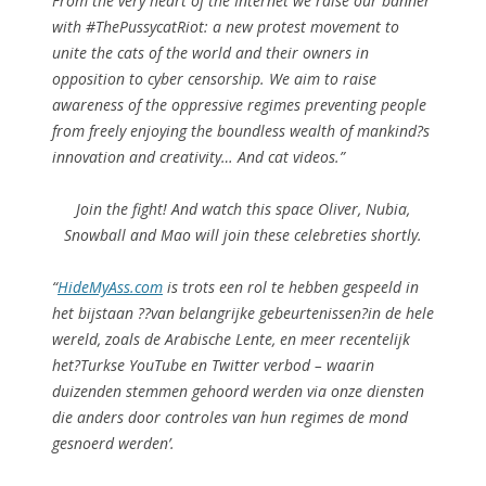
From the very heart of the Internet we raise our banner
with #ThePussycatRiot: a new protest movement to
unite the cats of the world and their owners in
opposition to cyber censorship. We aim to raise
awareness of the oppressive regimes preventing people
from freely enjoying the boundless wealth of mankind?s
innovation and creativity… And cat videos.”
Join the fight! And watch this space Oliver, Nubia,
Snowball and Mao will join these celebreties shortly.
“
HideMyAss.com
is trots een rol te hebben gespeeld in
het bijstaan ??van belangrijke gebeurtenissen?in de hele
wereld, zoals de Arabische Lente, en meer recentelijk
het?Turkse YouTube en Twitter verbod – waarin
duizenden stemmen gehoord werden via onze diensten
die anders door controles van hun regimes de mond
gesnoerd werden’.