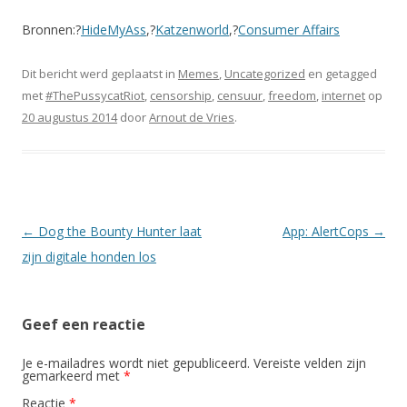
Bronnen:?
HideMyAss
,?
Katzenworld
,?
Consumer Affairs
Dit bericht werd geplaatst in
Memes
,
Uncategorized
en getagged
met
#ThePussycatRiot
,
censorship
,
censuur
,
freedom
,
internet
op
20 augustus 2014
door
Arnout de Vries
.
Berichtnavigatie
←
Dog the Bounty Hunter laat
App: AlertCops
→
zijn digitale honden los
Geef een reactie
Je e-mailadres wordt niet gepubliceerd.
Vereiste velden zijn
gemarkeerd met
*
Reactie
*