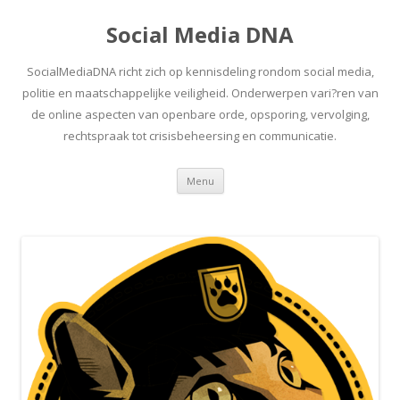
Social Media DNA
SocialMediaDNA richt zich op kennisdeling rondom social media,
politie en maatschappelijke veiligheid. Onderwerpen vari?ren van
de online aspecten van openbare orde, opsporing, vervolging,
rechtspraak tot crisisbeheersing en communicatie.
Spring
Menu
naar
inhoud