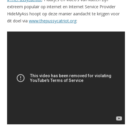
extreem populair op internet en Internet Service Provider
HideMyAss hoopt op deze manier aandacht te krijgen voor
dit doel via
www.thepussycatriot.org
: