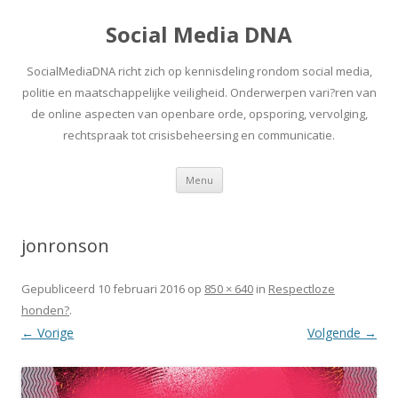
Social Media DNA
SocialMediaDNA richt zich op kennisdeling rondom social media,
politie en maatschappelijke veiligheid. Onderwerpen vari?ren van
de online aspecten van openbare orde, opsporing, vervolging,
rechtspraak tot crisisbeheersing en communicatie.
Spring
Menu
naar
inhoud
jonronson
Gepubliceerd
10 februari 2016
op
850 × 640
in
Respectloze
honden?
.
← Vorige
Volgende →