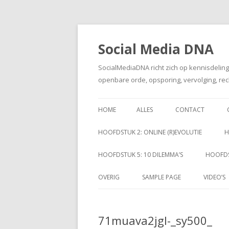
Social Media DNA
SocialMediaDNA richt zich op kennisdelin
openbare orde, opsporing, vervolging, rec
HOME
ALLES
CONTACT
HOOFDSTUK 2: ONLINE (R)EVOLUTIE
H
HOOFDSTUK 5: 10 DILEMMA’S
HOOFDS
OVERIG
SAMPLE PAGE
VIDEO’S
71muava2jgl-_sy500_