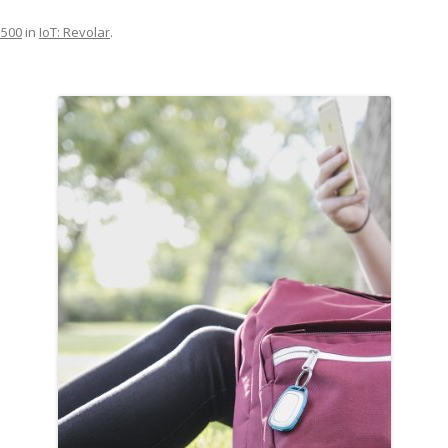
 500
in
IoT: Revolar
.