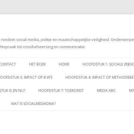
g rondom social media, politie en maatschappelijke veiligheid. Onderwerp
htspraak tot crisisbeheersing en communicatie.
Spring
naar
CONTACT
HET BOEK
HOME
HOOFDSTUK 1: SOCIALE (R)EV
inhoud
OOFDSTUK 3: IMPACT OP 8 W’S
HOOFDSTUK 4: IMPACT OP METHODIEK
TUK 6: EN NU?
HOOFDSTUK 7: TOEKOMST
MEDIA ABC
MI
WAT IS SOCIALMEDIADNA?