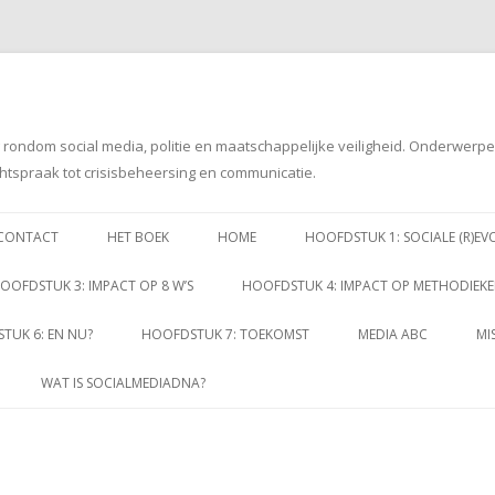
g rondom social media, politie en maatschappelijke veiligheid. Onderwerp
htspraak tot crisisbeheersing en communicatie.
Spring
naar
CONTACT
HET BOEK
HOME
HOOFDSTUK 1: SOCIALE (R)EV
inhoud
OOFDSTUK 3: IMPACT OP 8 W’S
HOOFDSTUK 4: IMPACT OP METHODIEK
TUK 6: EN NU?
HOOFDSTUK 7: TOEKOMST
MEDIA ABC
MI
WAT IS SOCIALMEDIADNA?