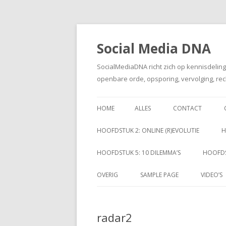
Social Media DNA
SocialMediaDNA richt zich op kennisdelin
openbare orde, opsporing, vervolging, rec
HOME
ALLES
CONTACT
HOOFDSTUK 2: ONLINE (R)EVOLUTIE
H
HOOFDSTUK 5: 10 DILEMMA’S
HOOFDS
OVERIG
SAMPLE PAGE
VIDEO’S
radar2