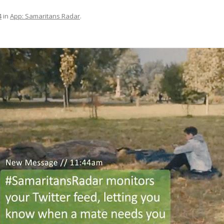
4
in
App: Samaritans Radar
.