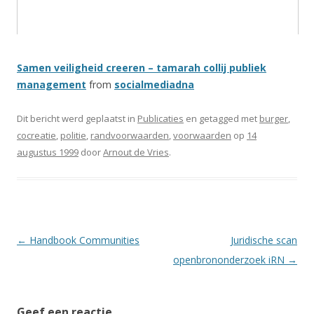
Samen veiligheid creeren – tamarah collij publiek
management
from
socialmediadna
Dit bericht werd geplaatst in
Publicaties
en getagged met
burger
,
cocreatie
,
politie
,
randvoorwaarden
,
voorwaarden
op
14
augustus 1999
door
Arnout de Vries
.
Berichtnavigatie
←
Handbook Communities
Juridische scan
openbrononderzoek iRN
→
Geef een reactie